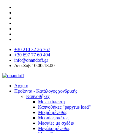
+30 210 32 26 767
+30 697 77 60 404
info@onandoff.gr
Δευ-Σαβ 10:00-18:00
Αρχική
Προϊόντα - Κατάλογος χονδρικής
Καπνοθήκες
Με εκτύπωση
Καπνοθήκες "papyrus load"
Μικρό μέγεθος
Μεσαίες σκέτες
Μεσαίες με σχέδια
Μεγάλο μέγεθος