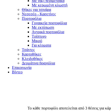
Με γαζί περιμετρικά
Με κερωμένη κλωστή
Θήκες για τσιγάρα
Νεσεσέρ - Κασετίνες
Πορτοφόλια
Γυναικεία πορτοφόλια
Με εκτύπωση
Αντρικά πορτοφόλια
Τρίπτυχο
Μικρό
Για κέρματα
Τσάντες
Καρτοθήκες
Κλειδοθήκες
Δερμάτινα βραχιόλια
Επικοινωνία
Βίντεο
Το κάθε πορτοφόλι αποτελείται από 3 θέσεις για κά